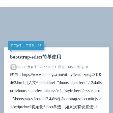
HTML、PHP、JS
bootstrap-select简单使用
Kalet
发表于
2022-08-23
浏览
1453
评论
0
转自：https://www.cnblogs.com/nianyifenzhizuo/p/8119
462.html引入文件<linkhref="/bootstrap-select-1.12.4/dis
t/css/bootstrap-select.min.css"rel="stylesheet"/><scriptsrc
="/bootstrap-select-1.12.4/dist/js/bootstrap-select.min.js">
</script>html初始化Select单选：如果没有设置选中