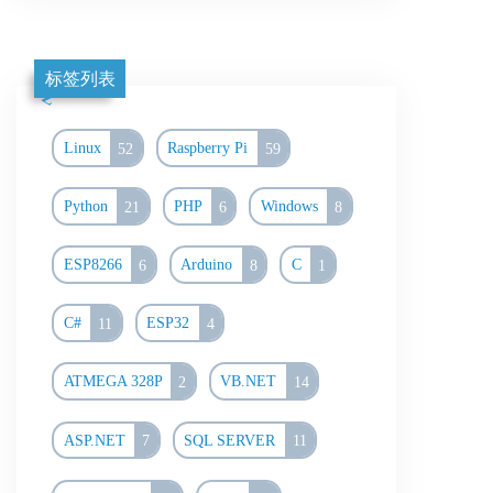
标签列表
Linux
52
Raspberry Pi
59
Python
21
PHP
6
Windows
8
ESP8266
6
Arduino
8
C
1
C#
11
ESP32
4
ATMEGA 328P
2
VB.NET
14
ASP.NET
7
SQL SERVER
11