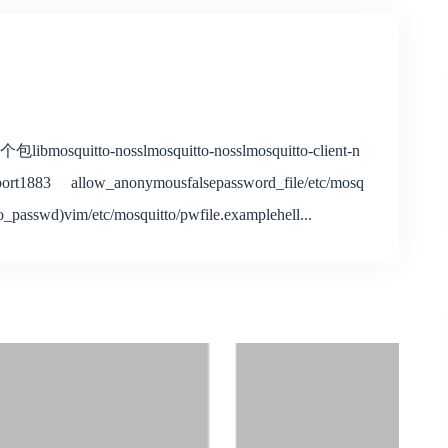
-nosslmosquitto-nosslmosquitto-client-n
rt1883 allow_anonymousfalsepassword_file/etc/mosq
wd)vim/etc/mosquitto/pwfile.examplehell...