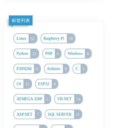
标签列表
Linux
52
Raspberry Pi
59
Python
21
PHP
6
Windows
8
ESP8266
6
Arduino
8
C
1
C#
11
ESP32
4
ATMEGA 328P
2
VB.NET
14
ASP.NET
7
SQL SERVER
11