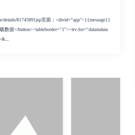
icle/details/81745891jsp页面：<divid="app">{{message}}
数据</button><tableborder="1"><trv-for="dataindata
>&...