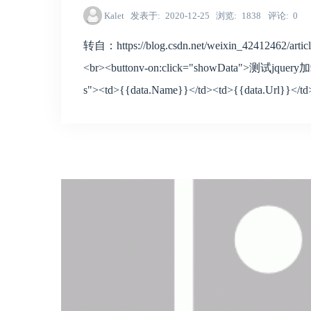
Kalet
发表于
2020-12-25
浏览
1838
评论
0
转自：https://blog.csdn.net/weixin_42412462/art
<br><buttonv-on:click="showData">测试jquery加载
s"><td>{{data.Name}}</td><td>{{data.Url}}</td