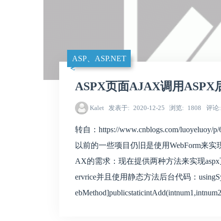
ASP、ASP.NET
ASPX页面AJAX调用ASPX
Kalet
发表于
2020-12-25
浏览
1808
评论
转自：https://www.cnblogs.com/luoye
以前的一些项目仍旧是使用WebForm来实
AX的需求：现在提供两种方法来实现aspx页面
ervrice并且使用静态方法后台代码：usingSyste
ebMethod]publicstaticintAdd(intnum1,intnum2