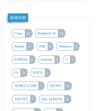
标签列表
Linux
52
Raspberry Pi
59
Python
21
PHP
6
Windows
8
ESP8266
6
Arduino
8
C
1
C#
11
ESP32
4
ATMEGA 328P
2
VB.NET
14
ASP.NET
7
SQL SERVER
11