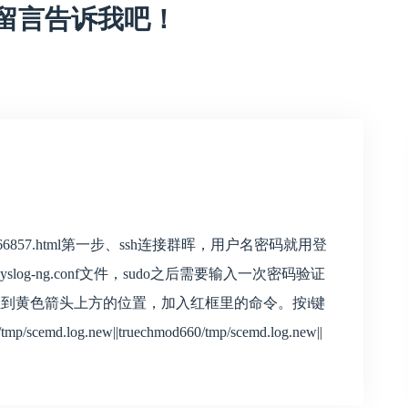
留言告诉我吧！
udy/p/11966857.html第一步、ssh连接群晖，用户名密码就用登
yslog-ng.conf文件，sudo之后需要输入一次密码验证
conf第三步，定位到黄色箭头上方的位置，加入红框里的命令。按i键
emd.log.new||truechmod660/tmp/scemd.log.new||