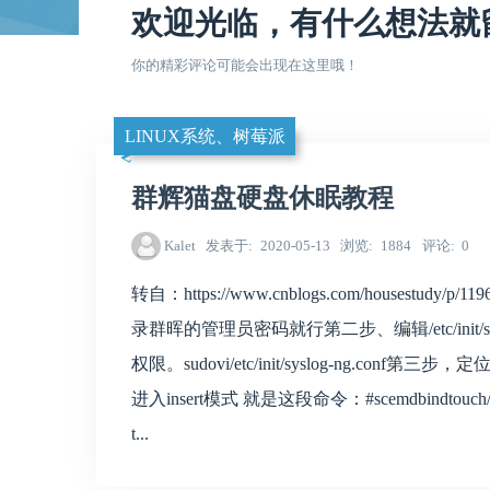
欢迎光临，有什么想法就
你的精彩评论可能会出现在这里哦！
LINUX系统、树莓派
群辉猫盘硬盘休眠教程
Kalet
发表于
2020-05-13
浏览
1884
评论
0
转自：https://www.cnblogs.com/housest
录群晖的管理员密码就行第二步、编辑/etc/init/s
权限。sudovi/etc/init/syslog-ng.
进入insert模式 就是这段命令：#scemdbindtouch/tmp/sc
t...