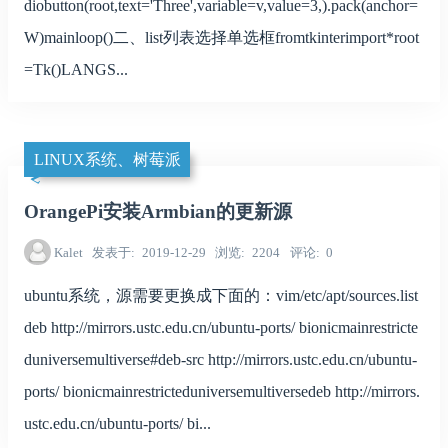
diobutton(root,text='Three',variable=v,value=3,).pack(anchor=
W)mainloop()二、list列表选择单选框fromtkinterimport*root
=Tk()LANGS...
LINUX系统、树莓派
OrangePi安装Armbian的更新源
Kalet
发表于
2019-12-29
浏览
2204
评论
0
ubuntu系统，源需要更换成下面的：vim/etc/apt/sources.list
deb http://mirrors.ustc.edu.cn/ubuntu-ports/ bionicmainrestricte
duniversemultiverse#deb-src http://mirrors.ustc.edu.cn/ubuntu-
ports/ bionicmainrestricteduniversemultiversedeb http://mirrors.
ustc.edu.cn/ubuntu-ports/ bi...